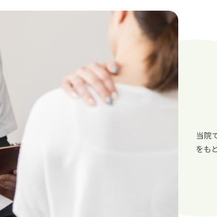
当院
をも