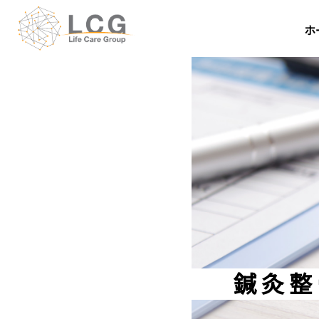
ホ
鍼
灸
整