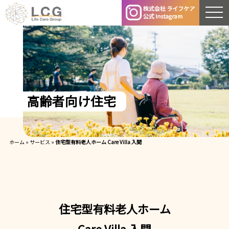
高
齢
者
向
け
住
宅
ホーム
»
サービス
»
住宅型有料老人ホーム Care Villa 入間
住宅型有料老人ホーム
Care Villa 入間