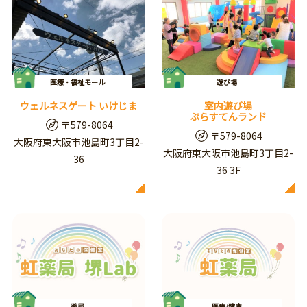
医療・福祉モール
遊び場
ウェルネスゲート いけじま
室内遊び場
ぷらすてんランド
〒579-8064
〒579-8064
大阪府東大阪市池島町3丁目2-
大阪府東大阪市池島町3丁目2-
36
36 3F
薬局
医療/健康