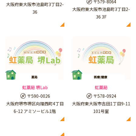
〒579-8064
大阪府東大阪市池島町3丁目2-
大阪府東大阪市池島町3丁目2-
36
36 3F
薬局
医療/健康
虹薬局 堺Lab
虹薬局
〒590-0026
〒578-0924
大阪府堺市堺区向陵西町4丁目
大阪府東大阪市吉田1丁目9-11
6-12 アミソービル1階
101号室