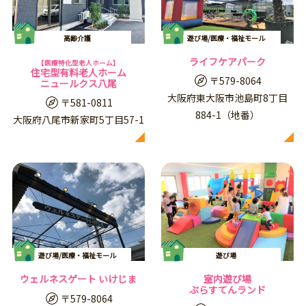
高齢介護
遊び場/医療・福祉モール
ライフケアパーク
【医療特化型老人ホーム】
住宅型有料老人ホーム
〒579-8064
ニュールクス八尾
大阪府東大阪市池島町8丁目
〒581-0811
884-1（地番）
大阪府八尾市新家町5丁目57-1
遊び場/医療・福祉モール
遊び場
ウェルネスゲート いけじま
室内遊び場
ぷらすてんランド
〒579-8064