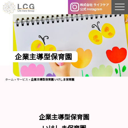
企
業
主
導
型
保
育
園
ホーム
»
サービス
»
企業主導型保育園 いけしま保育園
企業主導型保育園
いけしま保育園