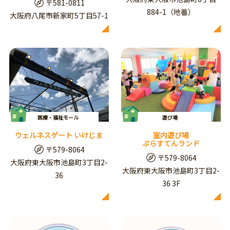
〒581-0811
884-1（地番）
大阪府八尾市新家町5丁目57-1
医療・福祉モール
遊び場
ウェルネスゲート いけじま
室内遊び場
ぷらすてんランド
〒579-8064
〒579-8064
大阪府東大阪市池島町3丁目2-
大阪府東大阪市池島町3丁目2-
36
36 3F