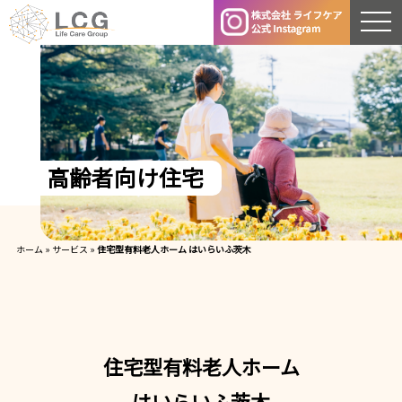
高
齢
者
向
け
住
宅
ホーム
»
サービス
»
住宅型有料老人ホーム はいらいふ茨木
住宅型有料老人ホーム
はいらいふ茨木