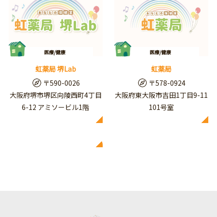
医療/健康
医療/健康
虹薬局 堺Lab
虹薬局
〒590-0026
〒578-0924
大阪府堺市堺区向陵西町4丁目
大阪府東大阪市吉田1丁目9-11
6-12 アミソービル1階
101号室