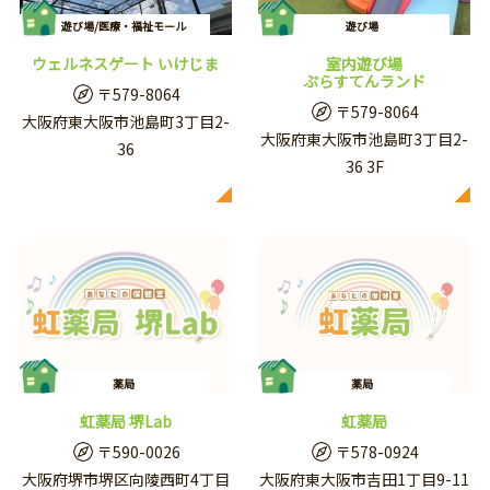
遊び場/医療・福祉モール
遊び場
ウェルネスゲート いけじま
室内遊び場
ぷらすてんランド
〒579-8064
〒579-8064
大阪府東大阪市池島町3丁目2-
大阪府東大阪市池島町3丁目2-
36
36 3F
薬局
薬局
虹薬局 堺Lab
虹薬局
〒590-0026
〒578-0924
大阪府堺市堺区向陵西町4丁目
大阪府東大阪市吉田1丁目9-11