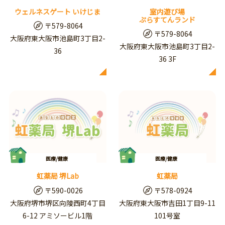
ウェルネスゲート いけじま
室内遊び場
ぷらすてんランド
〒579-8064
〒579-8064
大阪府東大阪市池島町3丁目2-
大阪府東大阪市池島町3丁目2-
36
36 3F
医療/健康
医療/健康
虹薬局 堺Lab
虹薬局
〒590-0026
〒578-0924
大阪府堺市堺区向陵西町4丁目
大阪府東大阪市吉田1丁目9-11
6-12 アミソービル1階
101号室