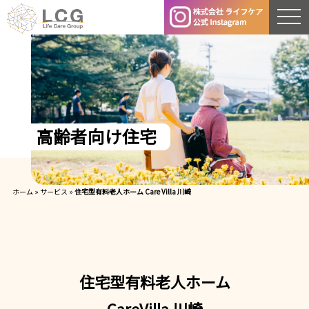
高
齢
者
向
け
住
宅
ホーム
»
サービス
»
住宅型有料老人ホーム Care Villa 川崎
住宅型有料老人ホーム
CareVilla 川崎