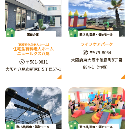
高齢介護
遊び場/医療・福祉モール
ライフケアパーク
【医療特化型老人ホーム】
住宅型有料老人ホーム
〒579-8064
ニュールクス八尾
大阪府東大阪市池島町8丁目
〒581-0811
884-1（地番）
大阪府八尾市新家町5丁目57-1
遊び場/医療・福祉モール
遊び場/医療・福祉モール