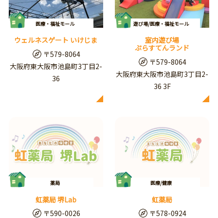
医療・福祉モール
遊び場/医療・福祉モール
ウェルネスゲート いけじま
室内遊び場
ぷらすてんランド
〒579-8064
〒579-8064
大阪府東大阪市池島町3丁目2-
大阪府東大阪市池島町3丁目2-
36
36 3F
薬局
医療/健康
虹薬局 堺Lab
虹薬局
〒590-0026
〒578-0924