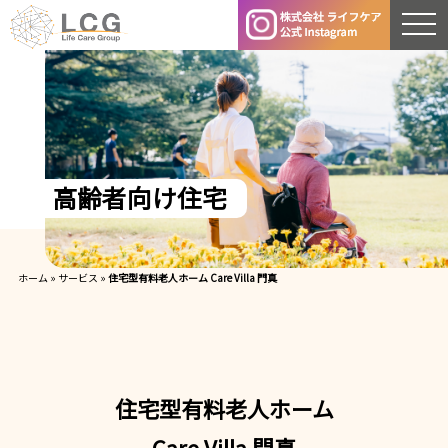
高
齢
者
向
け
住
宅
ホーム
»
サービス
»
住宅型有料老人ホーム Care Villa 門真
住宅型有料老人ホーム
Care Villa 門真